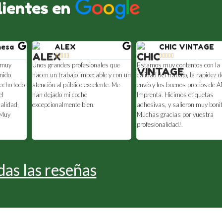
lientes en
nesa
ALEX
CHIC VINTAGE










n muy
Unos grandes profesionales que
Estamos muy contentos con la
nido
hacen un trabajo impecable y con un
calidad del trabajo, la rapidez 
echo todo
atención al público excelente. Me
envío y los buenos precios de 
el
han dejado mi coche
Imprenta. Hicimos etiquetas
calidad,
excepcionalmente bien.
adhesivas, y salieron muy boni
 Muy
Muchas gracias por vuestra
profesionalidad!.
das las reseñas