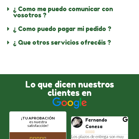
¿ Como me puedo comunicar con
vosotros ?
¿ Como puedo pagar mi pedido ?
¿ Que otros servicios ofrecéis ?
Lo que dicen nuestros
clientes en
¡TU APROBACIÓN
Vanessa Gomez
Fernando
ALE
es nuestra
satisfacción!





Conesa





go un centro de estética y
Unos grandes 





bajo con ellos desde hace
hacen un traba
Los plazos de entrega son muy
hos años, desde el primer
un atención al 